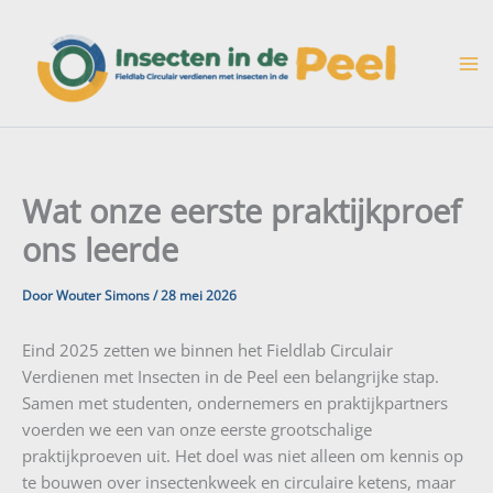
Ga
naar
de
inhoud
Wat onze eerste praktijkproef
ons leerde
Door
Wouter Simons
/
28 mei 2026
Eind 2025 zetten we binnen het Fieldlab Circulair
Verdienen met Insecten in de Peel een belangrijke stap.
Samen met studenten, ondernemers en praktijkpartners
voerden we een van onze eerste grootschalige
praktijkproeven uit. Het doel was niet alleen om kennis op
te bouwen over insectenkweek en circulaire ketens, maar