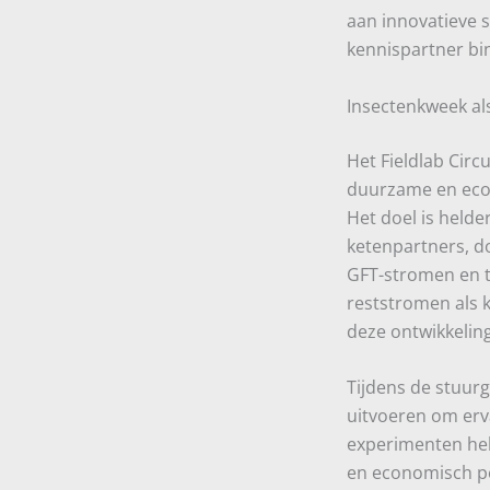
aan innovatieve 
kennispartner bin
Insectenkweek als
Het Fieldlab Circ
duurzame en econ
Het doel is helde
ketenpartners, d
GFT-stromen en t
reststromen als k
deze ontwikkeling
Tijdens de stuur
uitvoeren om erv
experimenten help
en economisch pe