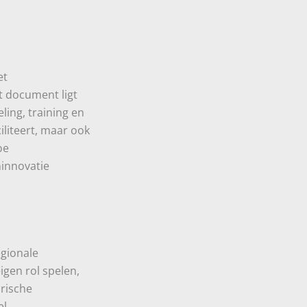
et
it document ligt
ling, training en
liteert, maar ook
oe
innovatie
egionale
igen rol spelen,
rische
el