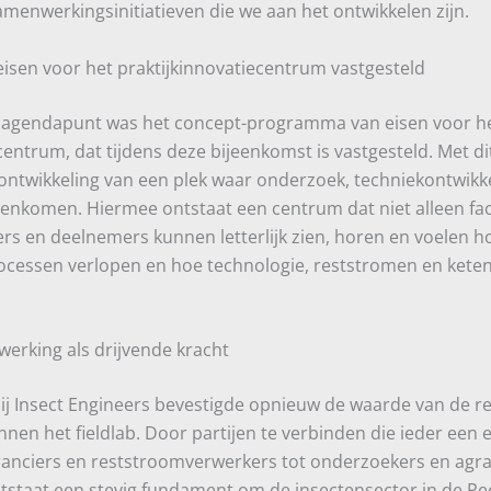
menwerkingsinitiatieven die we aan het ontwikkelen zijn.
sen voor het praktijkinnovatiecentrum vastgesteld
e agendapunt was het concept-programma van eisen voor h
centrum, dat tijdens deze bijeenkomst is vastgesteld. Met d
ontwikkeling van een plek waar onderzoek, techniekontwikke
enkomen. Hiermee ontstaat een centrum dat niet alleen faci
rs en deelnemers kunnen letterlijk zien, horen en voelen h
cessen verlopen en hoe technologie, reststromen en keten
erking als drijvende kracht
ij Insect Engineers bevestigde opnieuw de waarde van de r
en het fieldlab. Door partijen te verbinden die ieder een e
ranciers en reststroomverwerkers tot onderzoekers en agra
staat een stevig fundament om de insectensector in de Pe