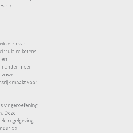
evolle
wikkelen van
irculaire ketens.
s en
van onder meer
r zowel
nsrijk maakt voor
s vingeroefening
n. Deze
iek, regelgeving
onder de