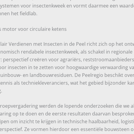
systemen voor insectenkweek en vormt daarmee een waard
nen het fieldlab.
 motor voor circulaire ketens
ulair Verdienen met Insecten in de Peel richt zich op het ont
omisch rendabele insectenkweek, als schakel in regionale c
r: perspectief creëren voor agrariërs, reststroomaanbieder
oor insecten in te zetten voor hoogwaardige verwaarding 
uinbouw- en landbouwresiduen. De Peelregio beschikt ove
ennis als techniekleveranciers, wat het gebied bijzonder ka
.
groepvergadering werden de lopende onderzoeken die we al
aring op te doen en de eerste resultaten daarvan besproke
en om inzicht te krijgen in technische haalbaarheid, logist
rspectief. Ze vormen hierdoor een essentiële bouwsteen 