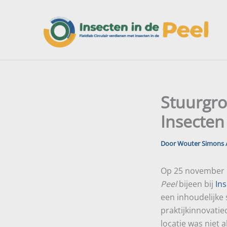
Ga
naar
de
inhoud
Stuurgro
Insecten 
Door
Wouter Simons
Op 25 november 
Peel
bijeen bij
In
een inhoudelijke 
praktijkinnovati
locatie was niet 