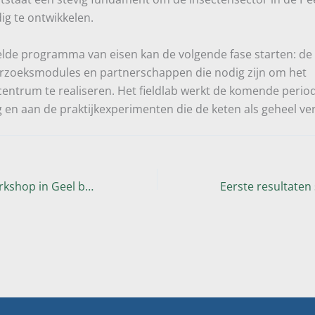
g te ontwikkelen.
elde programma van eisen kan de volgende fase starten: de
rzoeksmodules en partnerschappen die nodig zijn om het
centrum te realiseren. Het fieldlab werkt de komende perio
 en aan de praktijkexperimenten die de keten als geheel ve
Gezamenlijke workshop in Geel biedt nieuwe inzichten voor vergunningverlening insectenkweek