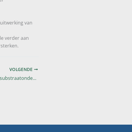
 uitwerking van
de verder aan
rsterken.
VOLGENDE
Eerste resultaten substraatonderzoek: regionale reststromen als basis voor toekomstbestendige insectenkweek