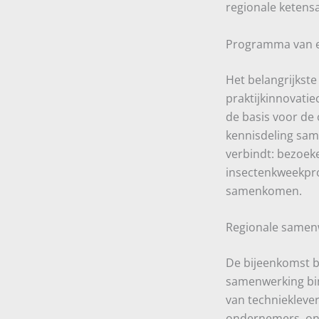
regionale ketensa
Programma van ei
Het belangrijkst
praktijkinnovatie
de basis voor de 
kennisdeling sam
verbindt: bezoeke
insectenkweekpro
samenkomen.
Regionale samenw
De bijeenkomst b
samenwerking binn
van techniekleve
ondernemers, ont