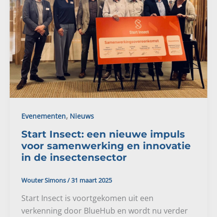
,
Evenementen
Nieuws
Start Insect: een nieuwe impuls
voor samenwerking en innovatie
in de insectensector
Wouter Simons
/
31 maart 2025
Start Insect is voortgekomen uit een
verkenning door BlueHub en wordt nu verder