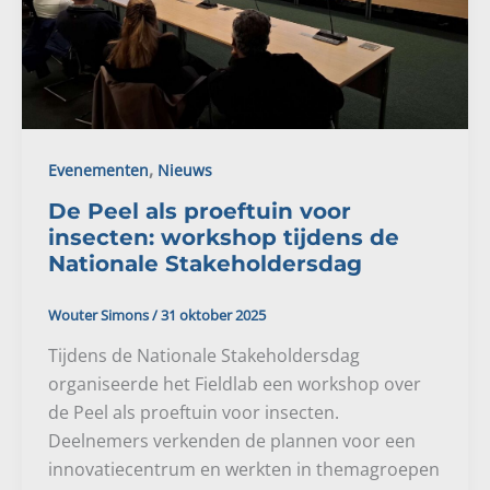
,
Evenementen
Nieuws
De Peel als proeftuin voor
insecten: workshop tijdens de
Nationale Stakeholdersdag
Wouter Simons
/
31 oktober 2025
Tijdens de Nationale Stakeholdersdag
organiseerde het Fieldlab een workshop over
de Peel als proeftuin voor insecten.
Deelnemers verkenden de plannen voor een
innovatiecentrum en werkten in themagroepen